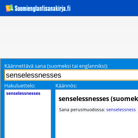
Käännettävä sana (suomeksi tai englanniksi):
Hakuluettelo:
Käännös:
senselessnesses
senselessnesses (suomek
Sana perusmuodossa:
senselessness