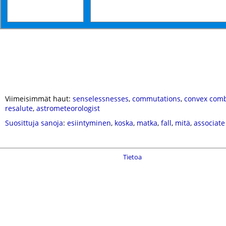
Viimeisimmät haut:
senselessnesses
,
commutations
,
convex comb
resalute
,
astrometeorologist
Suosittuja sanoja
:
esiintyminen
,
koska
,
matka
,
fall
,
mitä
,
associate
Tietoa