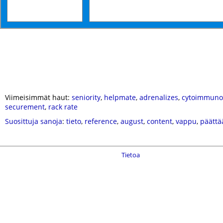
Viimeisimmät haut:
seniority
,
helpmate
,
adrenalizes
,
cytoimmuno
securement
,
rack rate
Suosittuja sanoja
:
tieto
,
reference
,
august
,
content
,
vappu
,
päättä
Tietoa