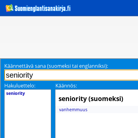
Käännettävä sana (suomeksi tai englanniksi):
Hakuluettelo:
Käännös:
seniority
seniority (suomeksi)
vanhemmuus