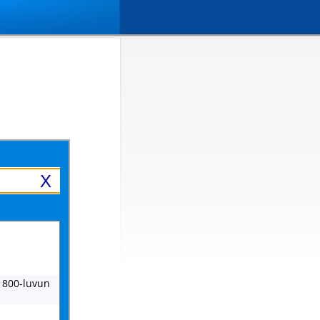
X
 1800-luvun