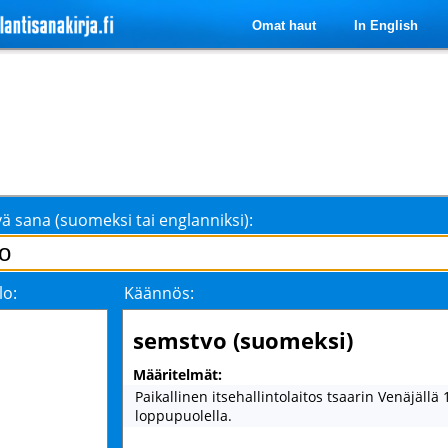
Omat haut
In English
ä sana (suomeksi tai englanniksi):
lo:
Käännös:
semstvo (suomeksi)
Määritelmät:
Paikallinen itsehallintolaitos tsaarin Venäjällä
loppupuolella.