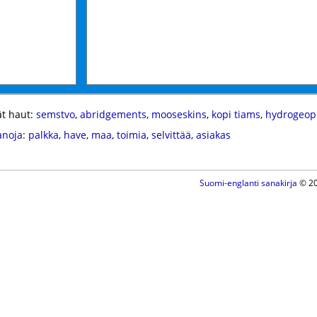
t haut:
semstvo
,
abridgements
,
mooseskins
,
kopi tiams
,
hydrogeop
anoja
:
palkka
,
have
,
maa
,
toimia
,
selvittää
,
asiakas
Suomi-englanti sanakirja
© 20