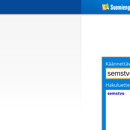
Käännettäv
Hakuluette
semstvo