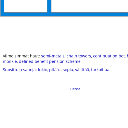
Viimeisimmät haut:
semi-metals
,
chain towers
,
continuation bet
,
monkie
,
defined benefit pension scheme
Suosittuja sanoja
:
lukio
,
pitää
,
,
sopia
,
välittää
,
tarkoittaa
Tietoa