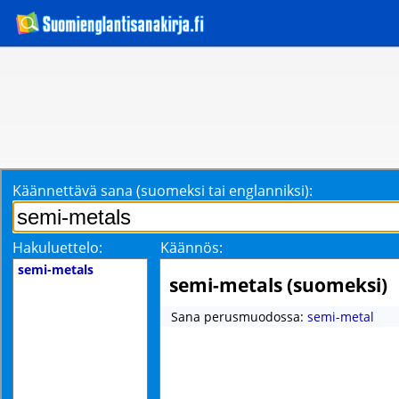
Käännettävä sana (suomeksi tai englanniksi):
Hakuluettelo:
Käännös:
semi-metals
semi-metals (suomeksi)
Sana perusmuodossa:
semi-metal