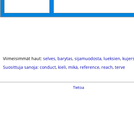
Viimeisimmät haut:
selves
,
barytas
,
sijamuodosta
,
lueksien
,
kujers
Suosittuja sanoja
:
conduct
,
kieli
,
mikä
,
reference
,
reach
,
terve
Tietoa