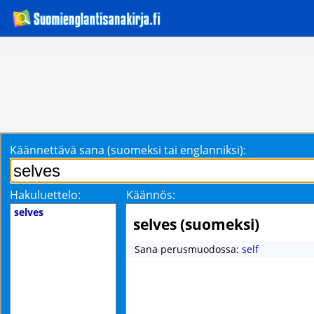
Käännettävä sana (suomeksi tai englanniksi):
Hakuluettelo:
Käännös:
selves
selves (suomeksi)
Sana perusmuodossa:
self