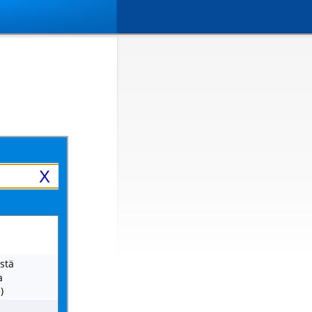
X
istä
a
)