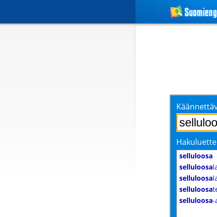
Käännettäv
Hakuluette
selluloosa
selluloosa
l
selluloosa
l
selluloosa
t
selluloosa
-