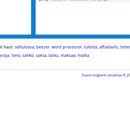
t haut:
selluloosa
,
beezer
,
word processor
,
tulesta
,
affadavits
,
bitt
anoja
:
tieto
,
sähkö
,
saksa
,
lasku
,
maksaa
,
matka
Suomi-englanti sanakirja
© 20