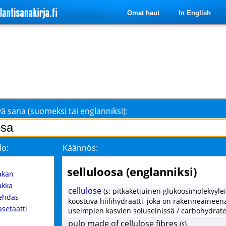
Omat haut
In English
ä sana (suomeksi tai englanniksi):
lo:
Käännös:
selluloosa (englanniksi)
akan
akka
cellulose
(
s
: pitkäketjuinen glukoosimolekyyle
ehdas
koostuva hiilihydraatti, joka on rakenneaineen
asetaatti
useimpien kasvien soluseinissä / carbohydrate
pulp made of cellulose fibres
(
s
)