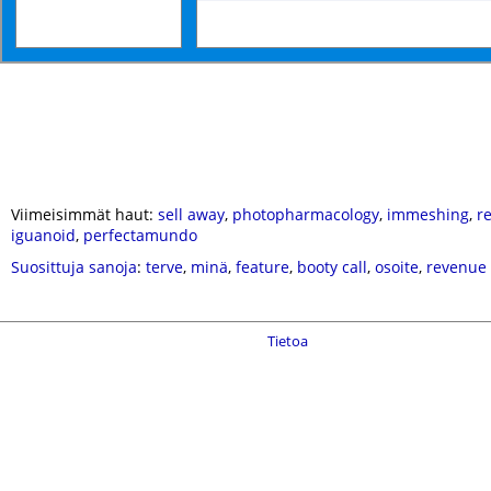
Viimeisimmät haut:
sell away
,
photopharmacology
,
immeshing
,
r
iguanoid
,
perfectamundo
Suosittuja sanoja
:
terve
,
minä
,
feature
,
booty call
,
osoite
,
revenue
Tietoa