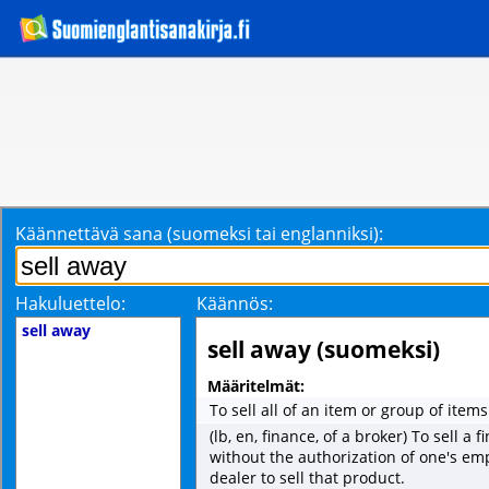
Käännettävä sana (suomeksi tai englanniksi):
Hakuluettelo:
Käännös:
sell away
sell away (suomeksi)
Määritelmät:
To sell all of an item or group of items
(lb, en, finance, of a broker) To sell a 
without the authorization of one's em
dealer to sell that product.