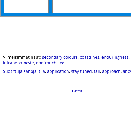
Viimeisimmät haut:
secondary colours
,
coastlines
,
enduringness
,
intrahepatocyte
,
nonfranchisee
Suosittuja sanoja
:
tila
,
application
,
stay tuned
,
fall
,
approach
,
abo
Tietoa