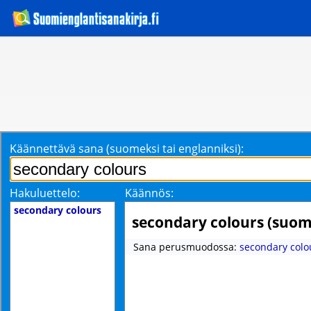
Käännettävä sana (suomeksi tai englanniksi):
Hakuluettelo:
Käännös:
secondary colours
secondary colours (suom
Sana perusmuodossa:
secondary colo