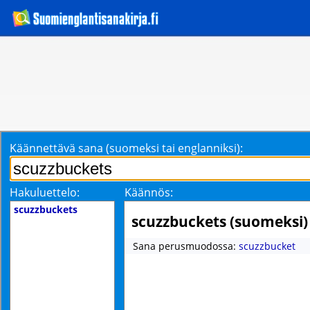
Käännettävä sana (suomeksi tai englanniksi):
Hakuluettelo:
Käännös:
scuzzbuckets
scuzzbuckets (suomeksi)
Sana perusmuodossa:
scuzzbucket