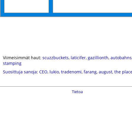
Viimeisimmät haut:
scuzzbuckets
,
laticifer
,
gazillionth
,
autobahns
stamping
Suosittuja sanoja
:
CEO
,
lukio
,
tradenomi
,
farang
,
august
,
the place
Tietoa