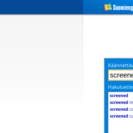
Käännettäv
Hakuluette
screened
screened
i
screened
ca
screened
ca