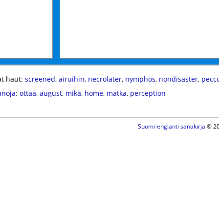
t haut:
screened
,
airuihin
,
necrolater
,
nymphos
,
nondisaster
,
pecc
anoja
:
ottaa
,
august
,
mikä
,
home
,
matka
,
perception
Suomi-englanti sanakirja
© 20