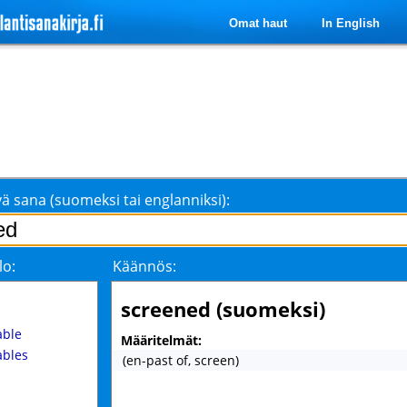
Omat haut
In English
ä sana (suomeksi tai englanniksi):
lo:
Käännös:
screened (suomeksi)
n
ble
Määritelmät:
bles
(en-past of, screen)