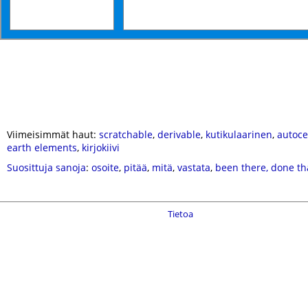
Viimeisimmät haut:
scratchable
,
derivable
,
kutikulaarinen
,
autoce
earth elements
,
kirjokiivi
Suosittuja sanoja
:
osoite
,
pitää
,
mitä
,
vastata
,
been there, done th
Tietoa