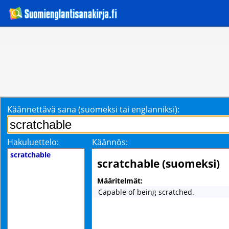
Käännettävä sana (suomeksi tai englanniksi):
Hakuluettelo:
Käännös:
scratchable
scratchable (suomeksi)
Määritelmät:
Capable of being scratched.