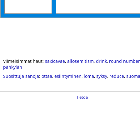
Viimeisimmät haut:
saxicavae
,
allosemitism
,
drink
,
round number
pähkylän
Suosittuja sanoja
:
ottaa
,
esiintyminen
,
loma
,
syksy
,
reduce
,
suoma
Tietoa