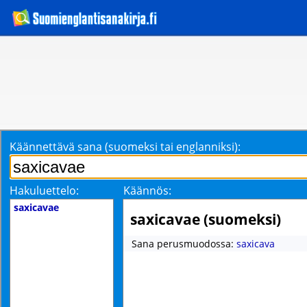
Käännettävä sana (suomeksi tai englanniksi):
Hakuluettelo:
Käännös:
saxicavae
saxicavae (suomeksi)
Sana perusmuodossa:
saxicava