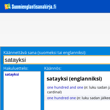
Käännettävä sana (suomeksi tai englanniksi):
Hakuluettelo:
Käännös:
satayksi
satayksi (englanniksi)
one hundred and one
(
n
: luku sadan j
cardinal)
one hundred one
(
n
: luku sadan jälke