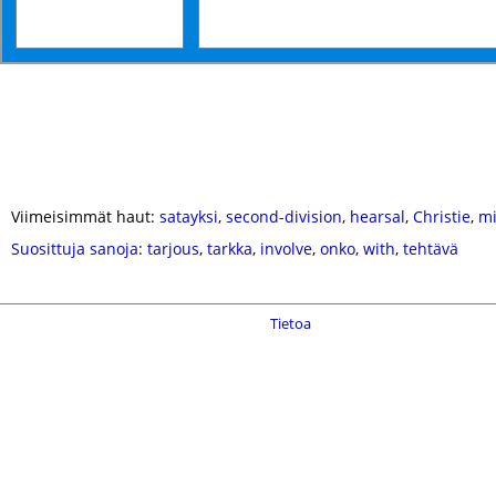
Viimeisimmät haut:
satayksi
,
second-division
,
hearsal
,
Christie
,
mi
Suosittuja sanoja
:
tarjous
,
tarkka
,
involve
,
onko
,
with
,
tehtävä
Tietoa