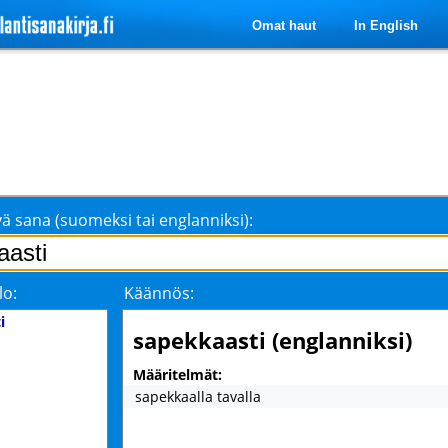
Omat haut
In English
ä sana (suomeksi tai englanniksi):
lo:
Käännös:
i
sapekkaasti (englanniksi)
Määritelmät:
sapekkaalla tavalla