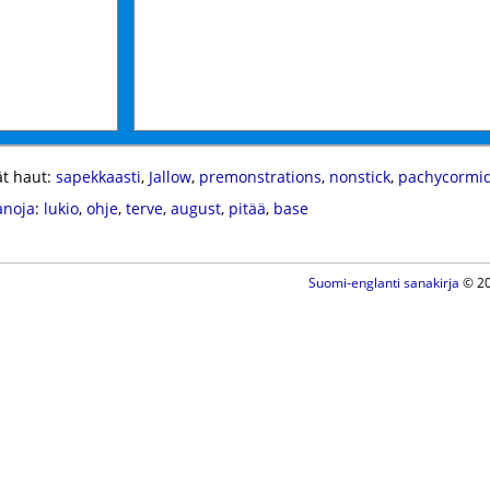
t haut:
sapekkaasti
,
Jallow
,
premonstrations
,
nonstick
,
pachycormi
anoja
:
lukio
,
ohje
,
terve
,
august
,
pitää
,
base
Suomi-englanti sanakirja
© 20