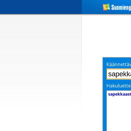
Käännettäv
Hakuluette
sapekkaast