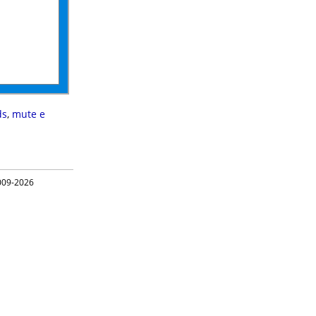
ds
,
mute e
09-2026