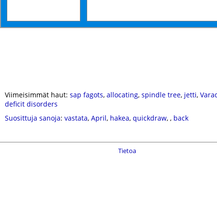
Viimeisimmät haut:
sap fagots
,
allocating
,
spindle tree
,
jetti
,
Vara
deficit disorders
Suosittuja sanoja
:
vastata
,
April
,
hakea
,
quickdraw
,
,
back
Tietoa