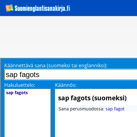
Käännettävä sana (suomeksi tai englanniksi):
Hakuluettelo:
Käännös:
sap fagots
sap fagots (suomeksi)
Sana perusmuodossa:
sap fagot