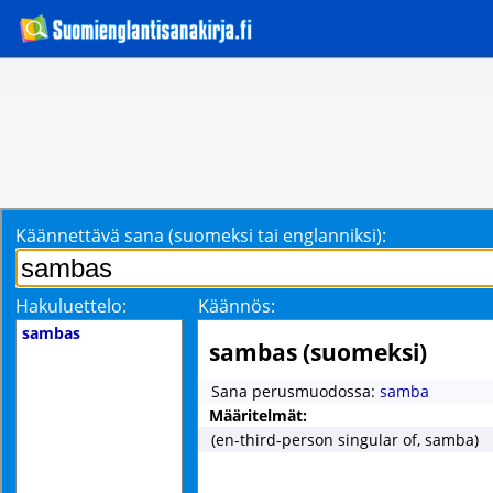
Käännettävä sana (suomeksi tai englanniksi):
Hakuluettelo:
Käännös:
sambas
sambas (suomeksi)
Sana perusmuodossa:
samba
Määritelmät:
(en-third-person singular of, samba)