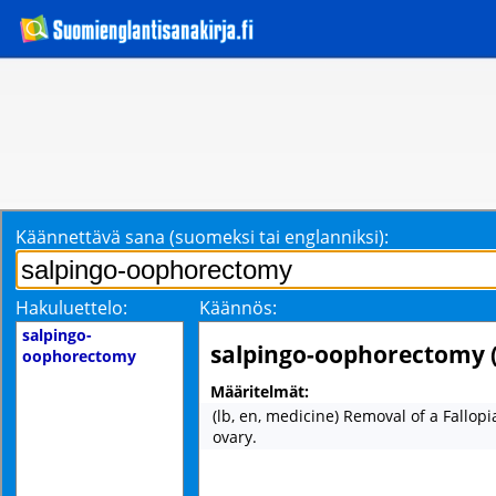
Käännettävä sana (suomeksi tai englanniksi):
Hakuluettelo:
Käännös:
salpingo-
salpingo-oophorectomy 
oophorectomy
Määritelmät:
(lb, en, medicine) Removal of a Fallop
ovary.