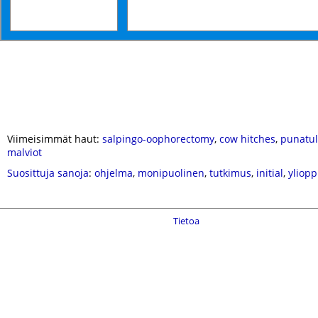
Viimeisimmät haut:
salpingo-oophorectomy
,
cow hitches
,
punatul
malviot
Suosittuja sanoja
:
ohjelma
,
monipuolinen
,
tutkimus
,
initial
,
yliopp
Tietoa