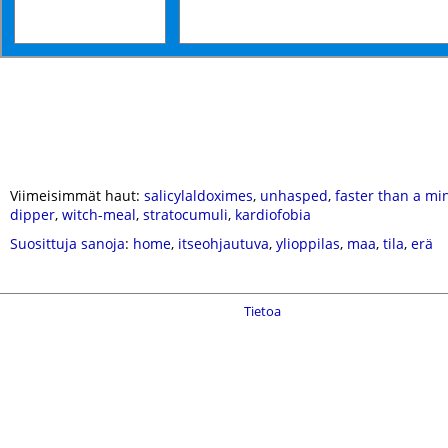
Viimeisimmät haut:
salicylaldoximes
,
unhasped
,
faster than a m
dipper
,
witch-meal
,
stratocumuli
,
kardiofobia
Suosittuja sanoja
:
home
,
itseohjautuva
,
ylioppilas
,
maa
,
tila
,
erä
Tietoa