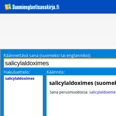
Käännettävä sana (suomeksi tai englanniksi):
Hakuluettelo:
Käännös:
salicylaldoximes
salicylaldoximes (suomek
Sana perusmuodossa:
salicylaldoxime