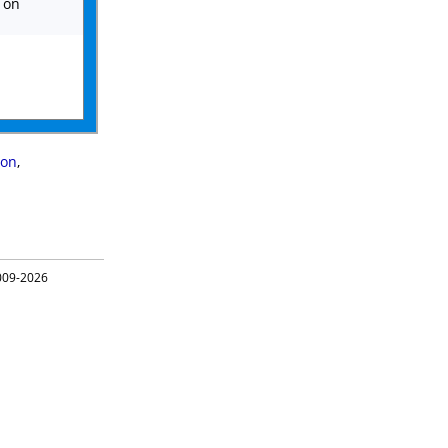
 on
eon
,
09-2026