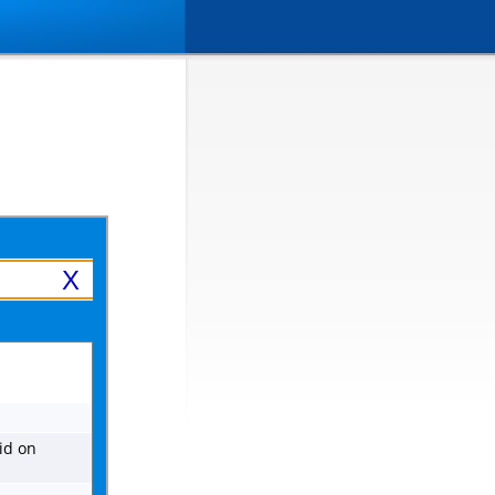
X
id on