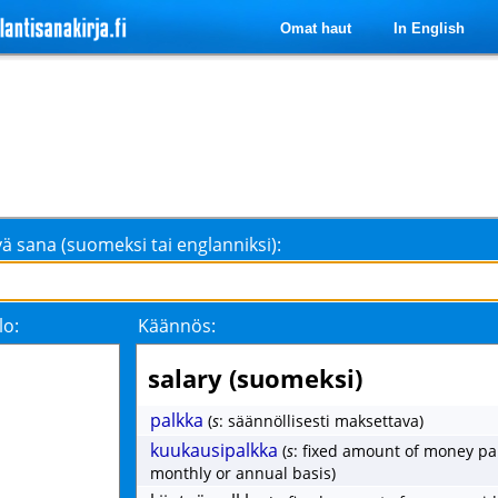
Omat haut
In English
ä sana (suomeksi tai englanniksi):
lo:
Käännös:
salary (suomeksi)
palkka
(
s
: säännöllisesti maksettava)
kuukausipalkka
(
s
: fixed amount of money pa
monthly or annual basis)