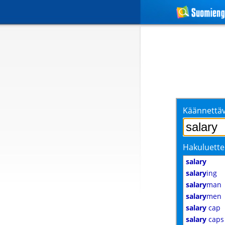
Käännettäv
Hakuluette
salary
salary
ing
salary
man
salary
men
salary
cap
salary
caps