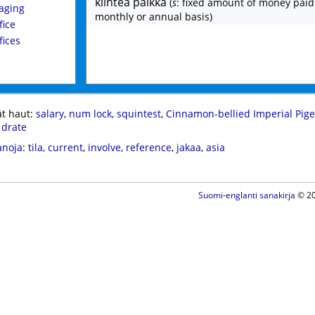
kiinteä palkka
(
s
: fixed amount of money paid
aging
monthly or annual basis)
fice
fices
t haut:
salary
,
num lock
,
squintest
,
Cinnamon-bellied Imperial Pig
,
drate
anoja
:
tila
,
current
,
involve
,
reference
,
jakaa
,
asia
Suomi-englanti sanakirja
© 20