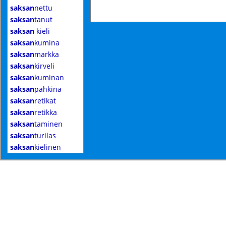
saksan
nettu
saksan
tanut
saksan
kieli
saksan
kumina
saksan
markka
saksan
kirveli
saksan
kuminan
saksan
pähkinä
saksan
retikat
saksan
retikka
saksan
taminen
saksan
turilas
saksan
kielinen