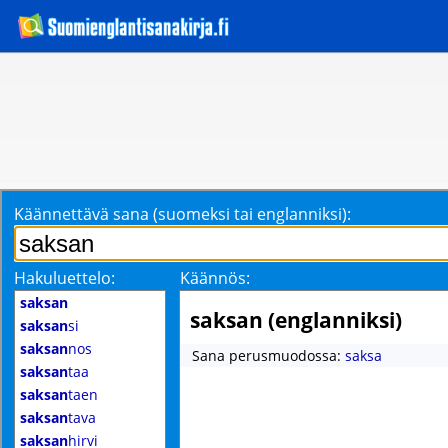
Käännettävä sana (suomeksi tai englanniksi):
Hakuluettelo:
Käännös:
saksan
saksan (englanniksi)
saksan
si
saksan
nos
Sana perusmuodossa:
saksa
saksan
taa
saksan
taen
saksan
tava
saksan
hirvi