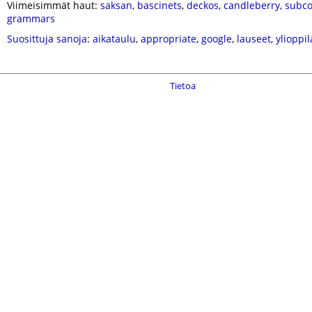
Viimeisimmät haut:
saksan
,
bascinets
,
deckos
,
candleberry
,
subco
grammars
Suosittuja sanoja
:
aikataulu
,
appropriate
,
google
,
lauseet
,
ylioppil
Tietoa