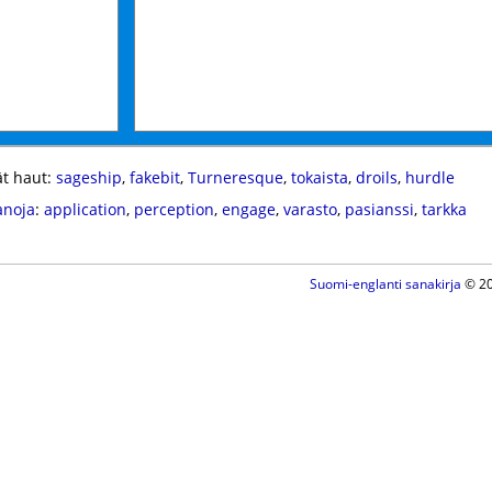
t haut:
sageship
,
fakebit
,
Turneresque
,
tokaista
,
droils
,
hurdle
anoja
:
application
,
perception
,
engage
,
varasto
,
pasianssi
,
tarkka
Suomi-englanti sanakirja
© 20