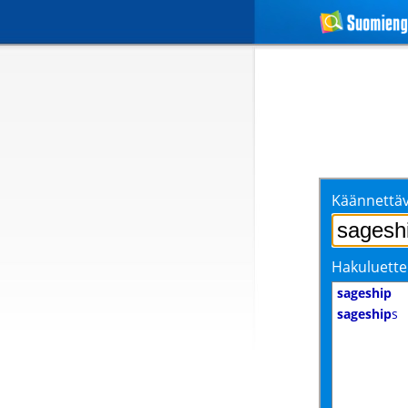
Käännettäv
Hakuluette
sageship
sageship
s