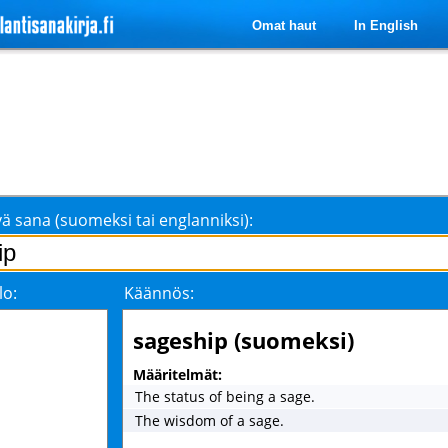
Omat haut
In English
ä sana (suomeksi tai englanniksi):
lo:
Käännös:
sageship (suomeksi)
Määritelmät:
The status of being a sage.
The wisdom of a sage.