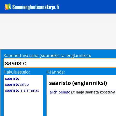
Käännettävä sana (suomeksi tai englanniksi):
Hakuluettelo:
Käännös:
saaristo
saaristo (englanniksi)
saaristo
valtio
saaristo
laislammas
archipelago
(
s
: laaja saarista koostuva