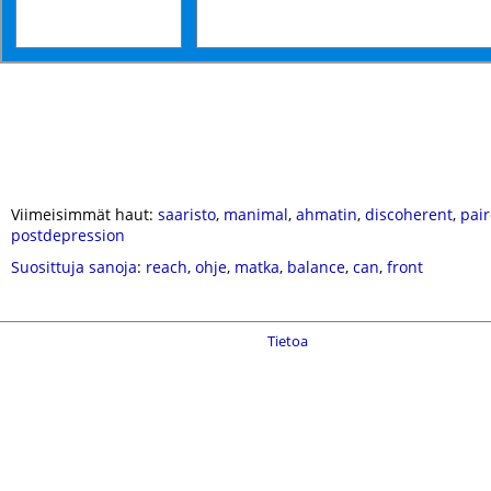
Viimeisimmät haut:
saaristo
,
manimal
,
ahmatin
,
discoherent
,
pai
postdepression
Suosittuja sanoja
:
reach
,
ohje
,
matka
,
balance
,
can
,
front
Tietoa