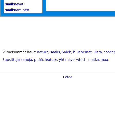
saalis
tavat
saalis
taminen
Viimeisimmät haut:
nature
,
saalis
,
Saleh
,
hiusheinät
,
uista
,
concep
Suosittuja sanoja
:
pitää
,
feature
,
yhteistyö
,
which
,
matka
,
maa
Tietoa