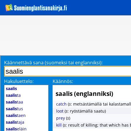
Käännettävä sana (suomeksi tai englanniksi):
Hakuluettelo:
Käännös:
saalis
saalis (englanniksi)
saalis
ta
saalis
taa
catch
(
s
: metsästämällä tai kalastamal
saalis
tus
loot
(
s
: ryöstämällä saatu)
saalis
taen
prey
(
s
)
saalis
taja
kill
(
s
: result of killing; that which has 
saalis
eläin