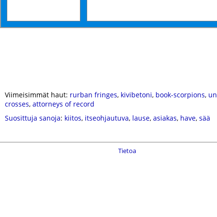
Viimeisimmät haut:
rurban fringes
,
kivibetoni
,
book-scorpions
,
un
crosses
,
attorneys of record
Suosittuja sanoja
:
kiitos
,
itseohjautuva
,
lause
,
asiakas
,
have
,
sää
Tietoa