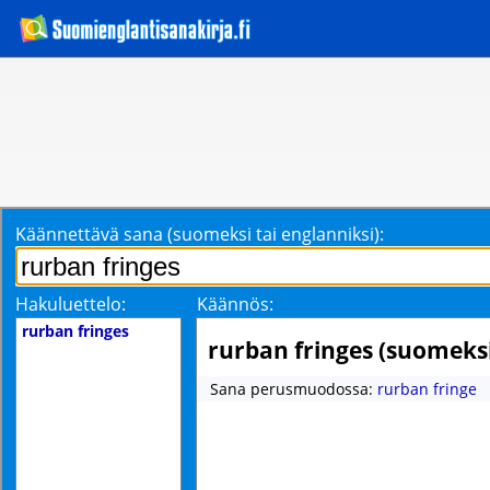
Käännettävä sana (suomeksi tai englanniksi):
Hakuluettelo:
Käännös:
rurban fringes
rurban fringes (suomeks
Sana perusmuodossa:
rurban fringe