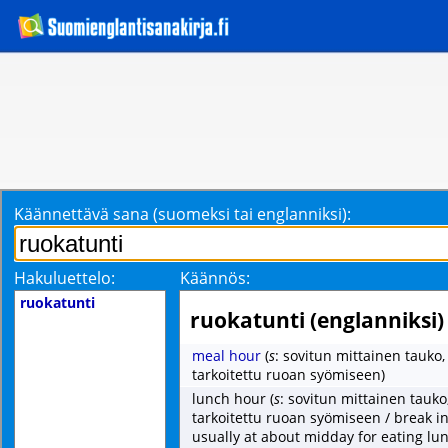
Käännettävä sana (suomeksi tai englanniksi):
Hakuluettelo:
Käännös:
ruokatunti
ruokatunti (englanniksi)
meal hour
(
s
: sovitun mittainen tauko,
tarkoitettu ruoan syömiseen)
lunch hour
(
s
: sovitun mittainen tauko
tarkoitettu ruoan syömiseen / break i
usually at about midday for eating lu