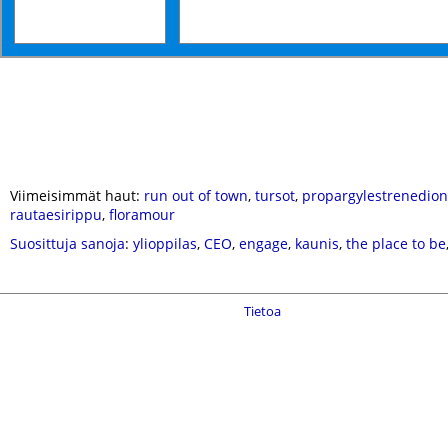
Viimeisimmät haut:
run out of town
,
tursot
,
propargylestrenedio
rautaesirippu
,
floramour
Suosittuja sanoja
:
ylioppilas
,
CEO
,
engage
,
kaunis
,
the place to be
Tietoa