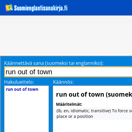
Käännettävä sana (suomeksi tai englanniksi):
Hakuluettelo:
Käännös:
run out of town
run out of town (suomek
Määritelmät:
(lb, en, idiomatic, transitive) To force
place or a position