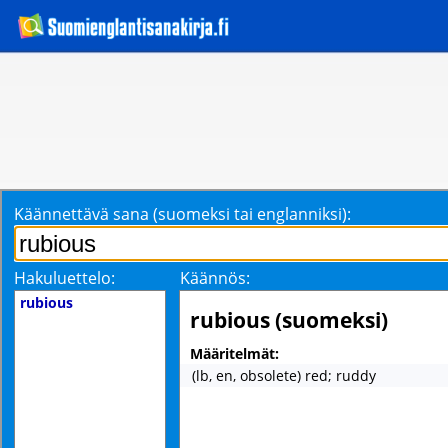
Käännettävä sana (suomeksi tai englanniksi):
Hakuluettelo:
Käännös:
rubious
rubious (suomeksi)
Määritelmät:
(lb, en, obsolete) red; ruddy