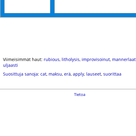
Viimeisimmät haut:
rubious
,
litholysis
,
improvisoinut
,
mannerlaat
uljaasti
Suosittuja sanoja
:
cat
,
maksu
,
erä
,
apply
,
lauseet
,
suorittaa
Tietoa