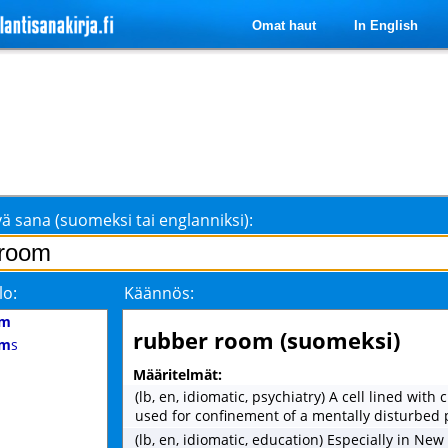
Omat haut
In English
ä sana (suomeksi tai englanniksi):
lo:
Käännös:
om
rubber room (suomeksi)
om
s
Määritelmät:
(lb, en, idiomatic, psychiatry) A cell lined with
used for confinement of a mentally disturbed 
(lb, en, idiomatic, education) Especially in New 