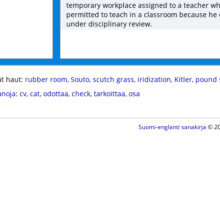
temporary workplace assigned to a teacher wh
permitted to teach in a classroom because he 
under disciplinary review.
t haut:
rubber room
,
Souto
,
scutch grass
,
iridization
,
Kitler
,
pound 
anoja
:
cv
,
cat
,
odottaa
,
check
,
tarkoittaa
,
osa
Suomi-englanti sanakirja
© 20