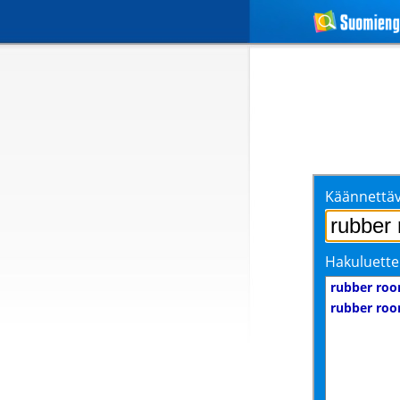
Käännettäv
Hakuluette
rubber ro
rubber ro