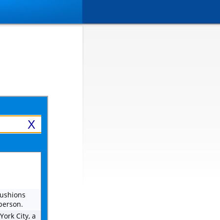
X
 cushions
person.
York City, a