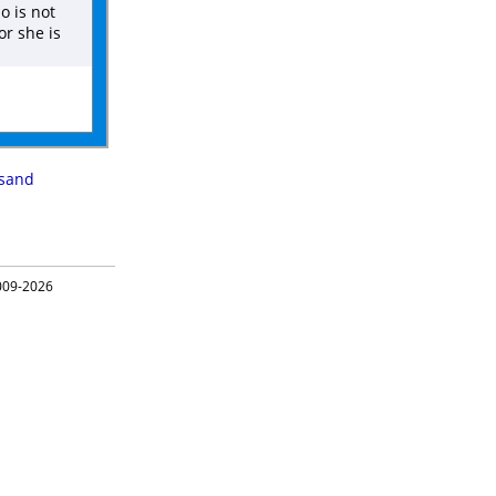
o is not
or she is
sand
09-2026