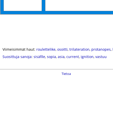
Viimeisimmät haut:
roulettelike
,
osoitti
,
trilateration
,
protanopes
,
Suosittuja sanoja
:
sisäfile
,
sopia
,
asia
,
current
,
ignition
,
vastuu
Tietoa