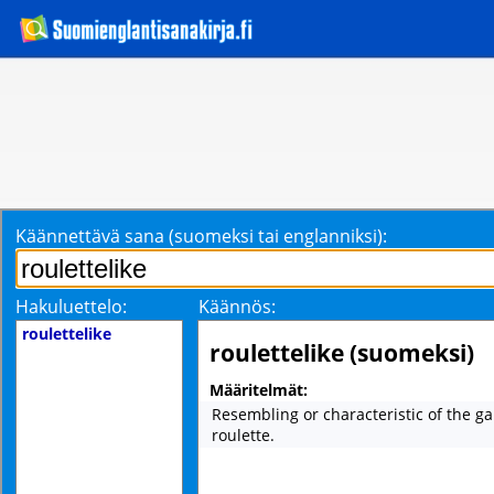
Käännettävä sana (suomeksi tai englanniksi):
Hakuluettelo:
Käännös:
roulettelike
roulettelike (suomeksi)
Määritelmät:
Resembling or characteristic of the 
roulette.