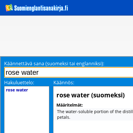
Käännettävä sana (suomeksi tai englanniksi):
Hakuluettelo:
Käännös:
rose water
rose water (suomeksi)
Määritelmät:
The water-soluble portion of the distil
petals.