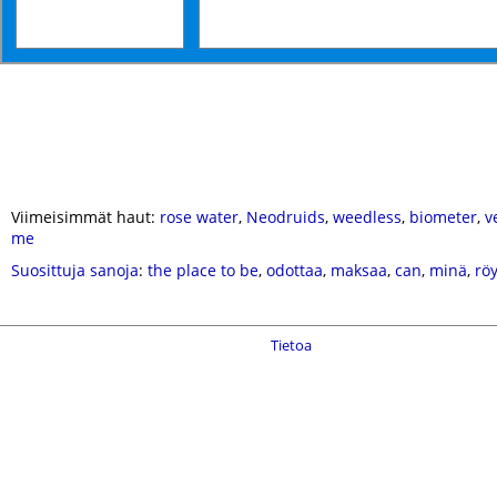
Viimeisimmät haut:
rose water
,
Neodruids
,
weedless
,
biometer
,
v
me
Suosittuja sanoja
:
the place to be
,
odottaa
,
maksaa
,
can
,
minä
,
röy
Tietoa