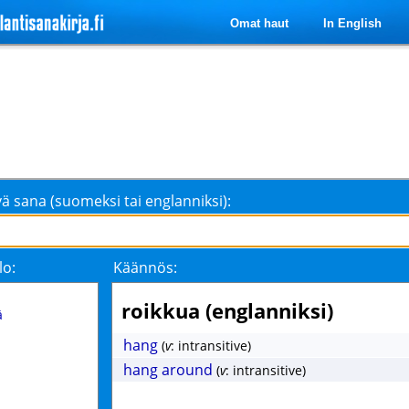
Omat haut
In English
ä sana (suomeksi tai englanniksi):
lo:
Käännös:
roikkua (englanniksi)
ä
hang
(
v
: intransitive)
hang around
(
v
: intransitive)