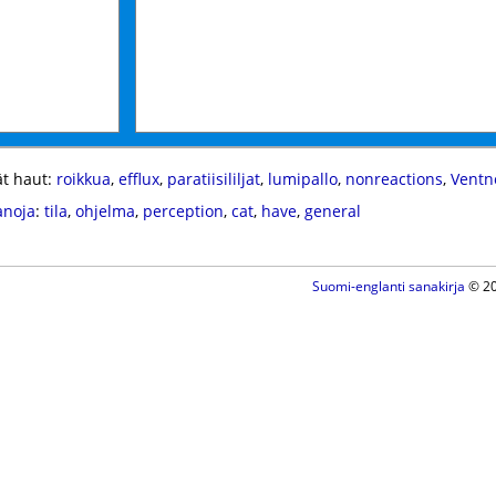
t haut:
roikkua
,
efflux
,
paratiisililjat
,
lumipallo
,
nonreactions
,
Ventn
anoja
:
tila
,
ohjelma
,
perception
,
cat
,
have
,
general
Suomi-englanti sanakirja
© 20