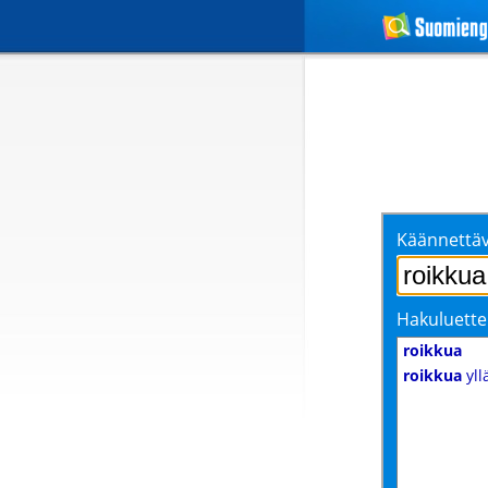
Käännettäv
Hakuluette
roikkua
roikkua
yll