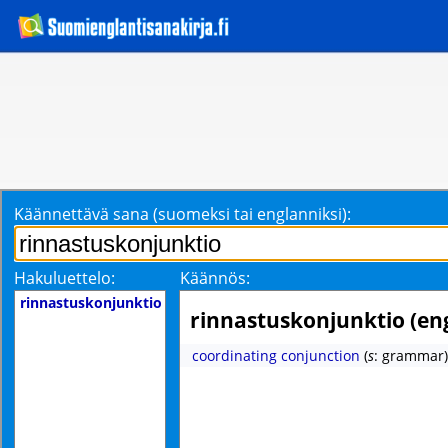
Käännettävä sana (suomeksi tai englanniksi):
Hakuluettelo:
Käännös:
rinnastuskonjunktio
rinnastuskonjunktio (eng
coordinating conjunction
(
s
: grammar)