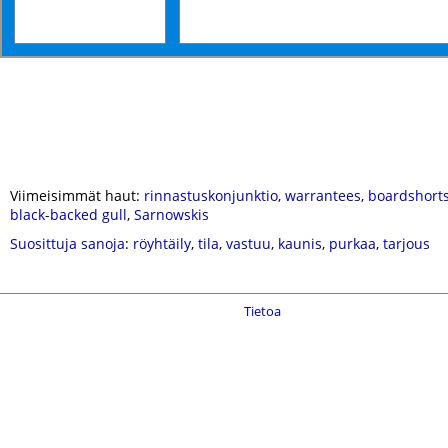
Viimeisimmät haut:
rinnastuskonjunktio
,
warrantees
,
boardshort
black-backed gull
,
Sarnowskis
Suosittuja sanoja
:
röyhtäily
,
tila
,
vastuu
,
kaunis
,
purkaa
,
tarjous
Tietoa