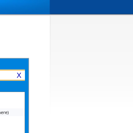
X
here)