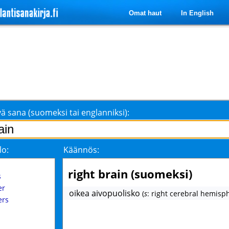
Omat haut
In English
ä sana (suomeksi tai englanniksi):
lo:
Käännös:
right brain (suomeksi)
s
er
oikea aivopuolisko
(
s
: right cerebral hemisp
ers