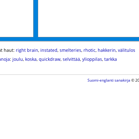
t haut:
right brain
,
instated
,
smelteries
,
rhotic
,
hakkerin
,
välitulos
anoja
:
joulu
,
koska
,
quickdraw
,
selvittää
,
ylioppilas
,
tarkka
Suomi-englanti sanakirja
© 20