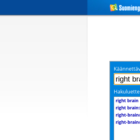
Käännettäv
Hakuluette
right brain
right brain
right-brain
right-brain