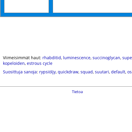
Viimeisimmät haut:
rhabditid
,
luminescence
,
succinoglycan
,
supe
kopeloiden
,
estrous cycle
Suosittuja sanoja
:
rypsiöljy
,
quickdraw
,
squad
,
suutari
,
default
,
os
Tietoa