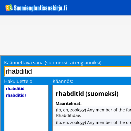
Käännettävä sana (suomeksi tai englanniksi):
Hakuluettelo:
Käännös:
rhabditid
rhabditid (suomeksi)
rhabditid
s
Määritelmät:
(lb, en, zoology) Any member of the fa
Rhabditidae.
(lb, en, zoology) Any member of the o