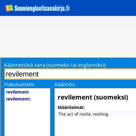
Käännettävä sana (suomeksi tai englanniksi):
Hakuluettelo:
Käännös:
revilement
revilement (suomeksi)
revilement
s
Määritelmät:
The act of revile, reviling.