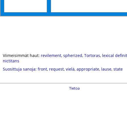
Viimeisimmät haut:
revilement
,
spherized
,
Tortoras
,
lexical defini
nictitans
Suosittuja sanoja
:
front
,
request
,
vielä
,
appropriate
,
lause
,
state
Tietoa