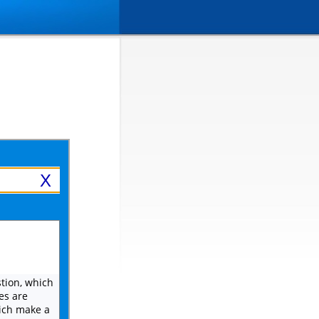
X
stion, which
es are
hich make a