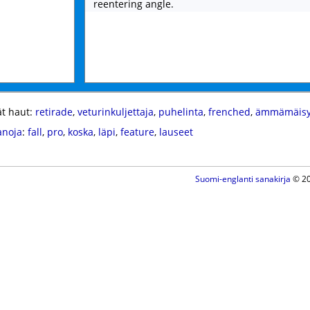
reentering angle.
t haut:
retirade
,
veturinkuljettaja
,
puhelinta
,
frenched
,
ämmämäisy
anoja
:
fall
,
pro
,
koska
,
läpi
,
feature
,
lauseet
Suomi-englanti sanakirja
© 20