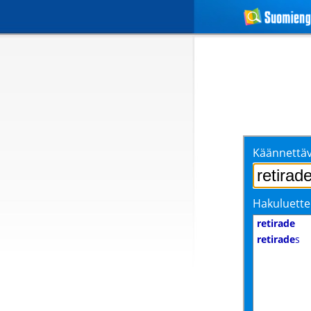
Käännettäv
Hakuluette
retirade
retirade
s