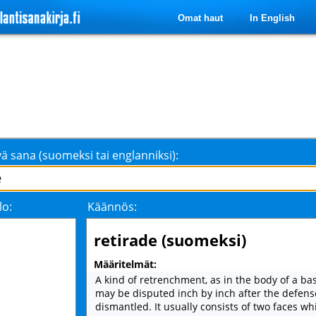
Omat haut
In English
ä sana (suomeksi tai englanniksi):
lo:
Käännös:
retirade (suomeksi)
Määritelmät:
A kind of retrenchment, as in the body of a ba
may be disputed inch by inch after the defens
dismantled. It usually consists of two faces w