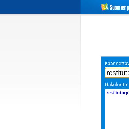
Käännettäv
Hakuluette
restitutory