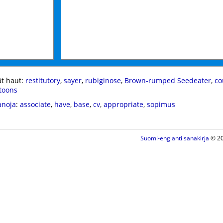
t haut:
restitutory
,
sayer
,
rubiginose
,
Brown-rumped Seedeater
,
co
rtoons
anoja
:
associate
,
have
,
base
,
cv
,
appropriate
,
sopimus
Suomi-englanti sanakirja
© 20