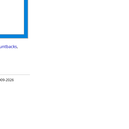
untbacks
,
09-2026