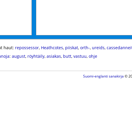
t haut:
repossessor
,
Heathcotes
,
piiskat
,
orth-
,
ureids
,
cassedannei
anoja
:
august
,
röyhtäily
,
asiakas
,
butt
,
vastuu
,
ohje
Suomi-englanti sanakirja
© 20