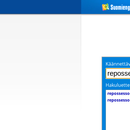
Käännettäv
Hakuluette
repossesso
repossesso