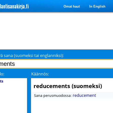
Omat haut
In English
ä sana (suomeksi tai englanniksi):
lo:
Käännös:
ts
reducements (suomeksi)
reducement
Sana perusmuodossa: