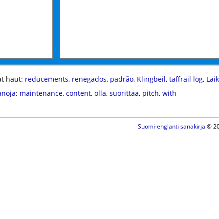
t haut:
reducements
,
renegados
,
padrão
,
Klingbeil
,
taffrail log
,
Lai
anoja
:
maintenance
,
content
,
olla
,
suorittaa
,
pitch
,
with
Suomi-englanti sanakirja
© 20