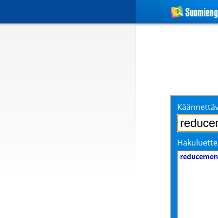
Käännettäv
Hakuluette
reducemen