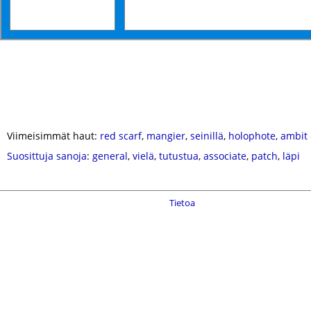
Viimeisimmät haut:
red scarf
,
mangier
,
seinillä
,
holophote
,
ambit 
Suosittuja sanoja
:
general
,
vielä
,
tutustua
,
associate
,
patch
,
läpi
Tietoa