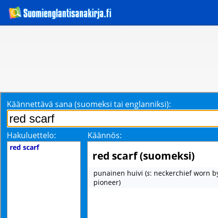
Käännettävä sana (suomeksi tai englanniksi):
Hakuluettelo:
Käännös:
red scarf
red scarf (suomeksi)
punainen huivi
(
s
: neckerchief worn b
pioneer)