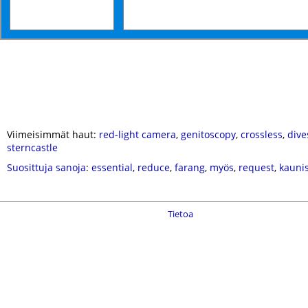
Viimeisimmät haut:
red-light camera
,
genitoscopy
,
crossless
,
dive
sterncastle
Suosittuja sanoja
:
essential
,
reduce
,
farang
,
myös
,
request
,
kauni
Tietoa