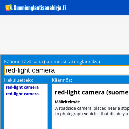
Käännettävä sana (suomeksi tai englanniksi):
Hakuluettelo:
Käännös:
red-light camera
red-light camera (suome
red-light camera
s
Määritelmät:
A roadside camera, placed near a stop
to photograph vehicles that disobey a r