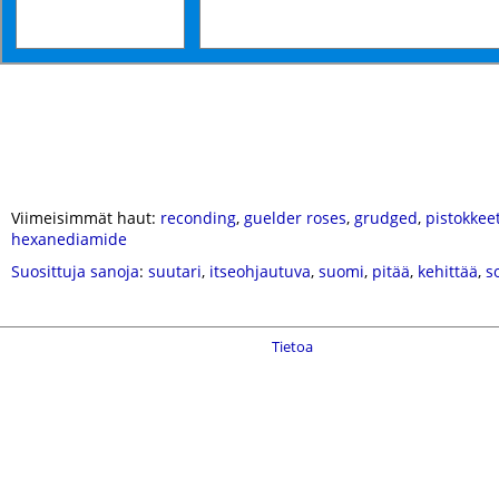
Viimeisimmät haut:
reconding
,
guelder roses
,
grudged
,
pistokkee
hexanediamide
Suosittuja sanoja
:
suutari
,
itseohjautuva
,
suomi
,
pitää
,
kehittää
,
s
Tietoa