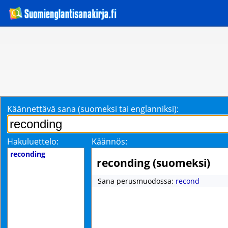
Käännettävä sana (suomeksi tai englanniksi):
Hakuluettelo:
Käännös:
reconding
reconding (suomeksi)
Sana perusmuodossa:
recond