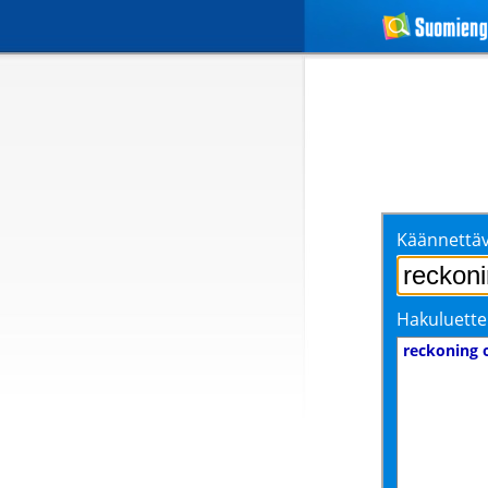
Käännettäv
Hakuluette
reckoning 