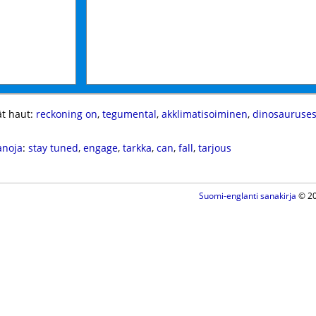
t haut:
reckoning on
,
tegumental
,
akklimatisoiminen
,
dinosauruse
anoja
:
stay tuned
,
engage
,
tarkka
,
can
,
fall
,
tarjous
Suomi-englanti sanakirja
© 20