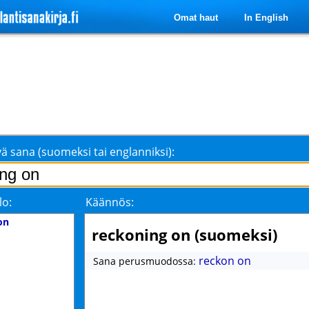
Omat haut
In English
ä sana (suomeksi tai englanniksi):
lo:
Käännös:
on
reckoning on (suomeksi)
reckon on
Sana perusmuodossa: