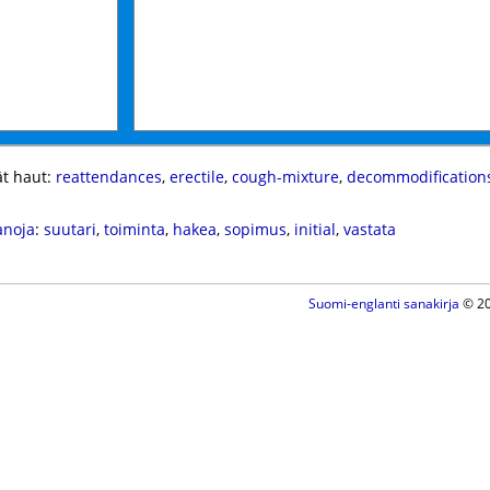
t haut:
reattendances
,
erectile
,
cough-mixture
,
decommodification
anoja
:
suutari
,
toiminta
,
hakea
,
sopimus
,
initial
,
vastata
Suomi-englanti sanakirja
© 20