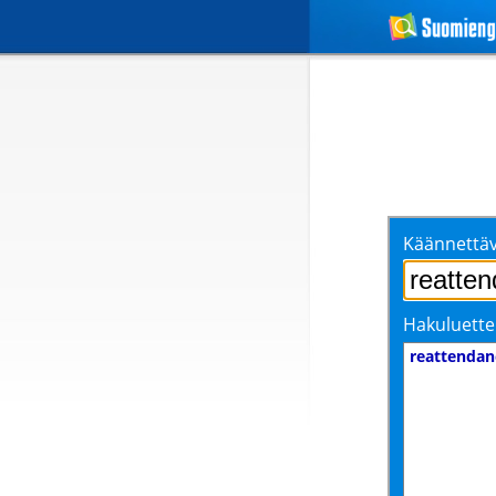
Käännettäv
Hakuluette
reattendan