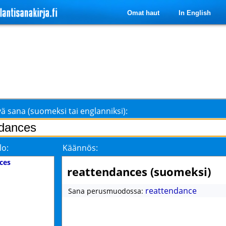
Omat haut
In English
ä sana (suomeksi tai englanniksi):
lo:
Käännös:
ces
reattendances (suomeksi)
reattendance
Sana perusmuodossa: