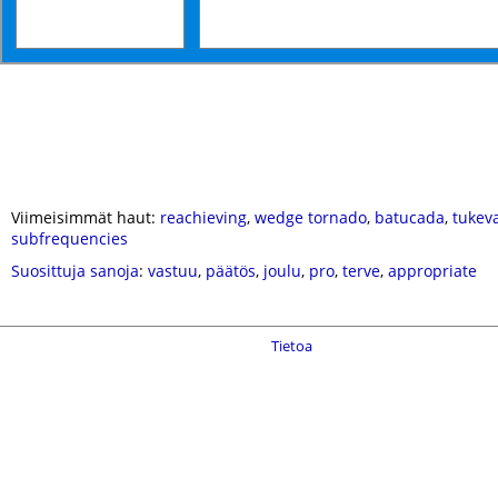
Viimeisimmät haut:
reachieving
,
wedge tornado
,
batucada
,
tukev
subfrequencies
Suosittuja sanoja
:
vastuu
,
päätös
,
joulu
,
pro
,
terve
,
appropriate
Tietoa