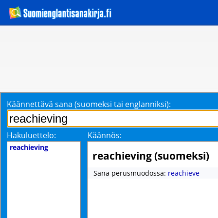
Käännettävä sana (suomeksi tai englanniksi):
Hakuluettelo:
Käännös:
reachieving
reachieving (suomeksi)
Sana perusmuodossa:
reachieve