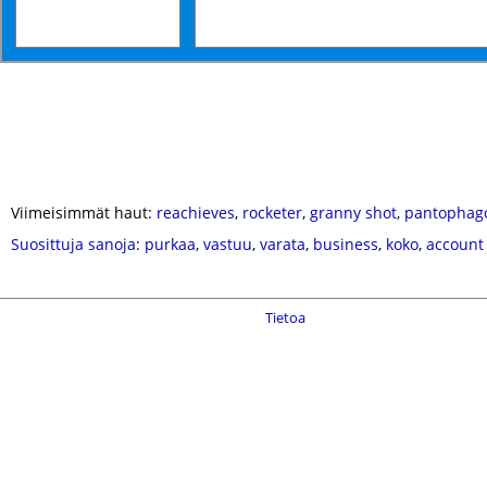
Viimeisimmät haut:
reachieves
,
rocketer
,
granny shot
,
pantophag
Suosittuja sanoja
:
purkaa
,
vastuu
,
varata
,
business
,
koko
,
account
Tietoa