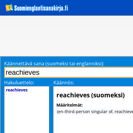
Käännettävä sana (suomeksi tai englanniksi):
Hakuluettelo:
Käännös:
reachieves
reachieves (suomeksi)
Määritelmät:
(en-third-person singular of, reachiev