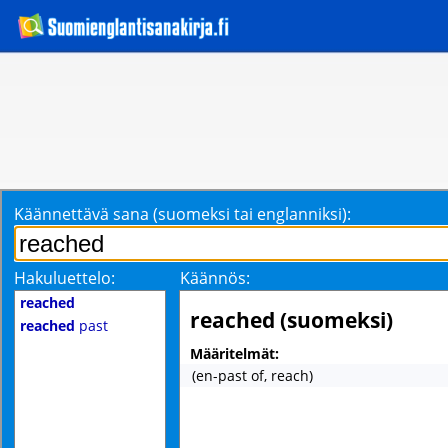
Käännettävä sana (suomeksi tai englanniksi):
Hakuluettelo:
Käännös:
reached
reached (suomeksi)
reached
past
Määritelmät:
(en-past of, reach)