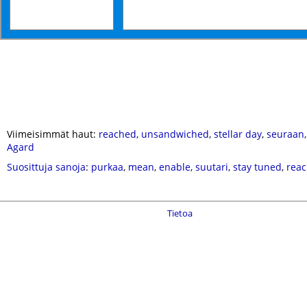
Viimeisimmät haut:
reached
,
unsandwiched
,
stellar day
,
seuraan
Agard
Suosittuja sanoja
:
purkaa
,
mean
,
enable
,
suutari
,
stay tuned
,
rea
Tietoa