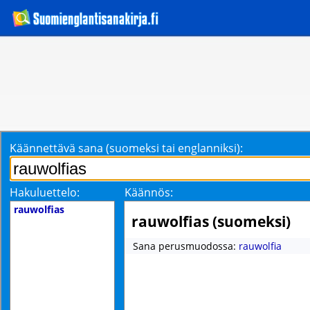
Käännettävä sana (suomeksi tai englanniksi):
Hakuluettelo:
Käännös:
rauwolfias
rauwolfias (suomeksi)
Sana perusmuodossa:
rauwolfia