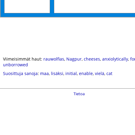
Viimeisimmät haut:
rauwolfias
,
Nagpur
,
cheeses
,
anxiolytically
,
fo
unborrowed
Suosittuja sanoja
:
maa
,
lisäksi
,
initial
,
enable
,
vielä
,
cat
Tietoa