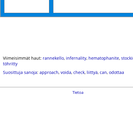
Viimeisimmät haut:
rannekello
,
infernality
,
hematophanite
,
stock
töhritty
Suosittuja sanoja
:
approach
,
voida
,
check
,
liittyä
,
can
,
odottaa
Tietoa