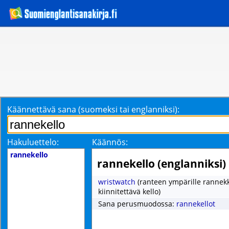
Käännettävä sana (suomeksi tai englanniksi):
Hakuluettelo:
Käännös:
rannekello
rannekello (englanniksi)
wristwatch
(ranteen ympärille rannekk
kiinnitettävä kello)
Sana perusmuodossa:
rannekellot