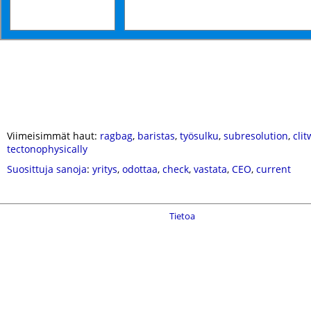
Viimeisimmät haut:
ragbag
,
baristas
,
työsulku
,
subresolution
,
cli
tectonophysically
Suosittuja sanoja
:
yritys
,
odottaa
,
check
,
vastata
,
CEO
,
current
Tietoa