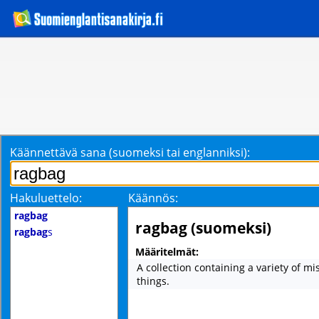
Käännettävä sana (suomeksi tai englanniksi):
Hakuluettelo:
Käännös:
ragbag
ragbag (suomeksi)
ragbag
s
Määritelmät:
A collection containing a variety of m
things.